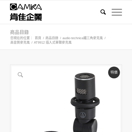
商品目錄
您現在的位置：
首頁
/
商品目錄
/
audio-technica鐵三角麥克風
/
高音質麥克風
/
AT9912 插入式單聲麥克風
特價