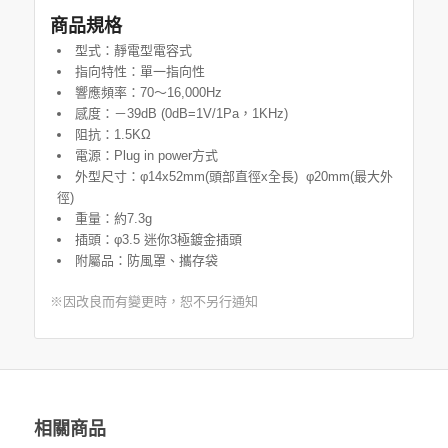
商品規格
型式：靜電型電容式
指向特性：單一指向性
響應頻率：70～16,000Hz
感度：－39dB (0dB=1V/1Pa，1KHz)
阻抗：1.5KΩ
電源：Plug in power方式
外型尺寸：φ14x52mm(頭部直徑x全長) φ20mm(最大外
徑)
重量：約7.3g
插頭：φ3.5 迷你3極鍍金插頭
附屬品：防風罩、攜存袋
※因改良而有變更時，恕不另行通知
相關商品