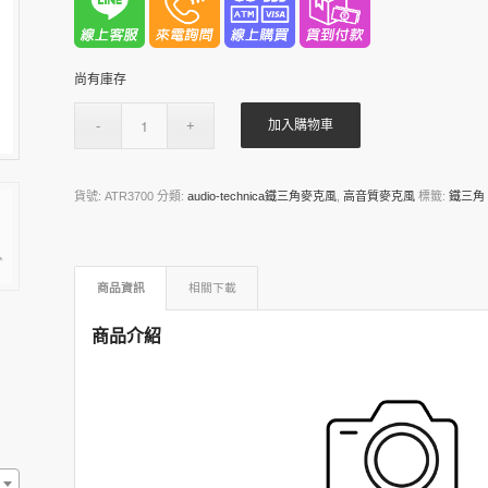
尚有庫存
加入購物車
貨號:
ATR3700
分類:
audio-technica鐵三角麥克風
,
高音質麥克風
標籤:
鐵三角
商品資訊
相關下載
商品介紹