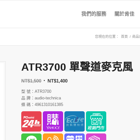
我們的服務
關於肯佳
您現在的位置：
首頁
/
商品
ATR3700 單聲道麥克風
NT$
1,500
NT$
1,400
型 號：ATR3700
品 牌：audio-technica
條 碼：4961310161385