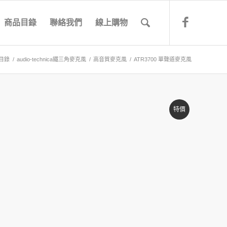
商品目錄
聯絡我們
線上購物
目錄
/
audio-technica鐵三角麥克風
/
高音質麥克風
/
ATR3700 單聲道麥克風
特價