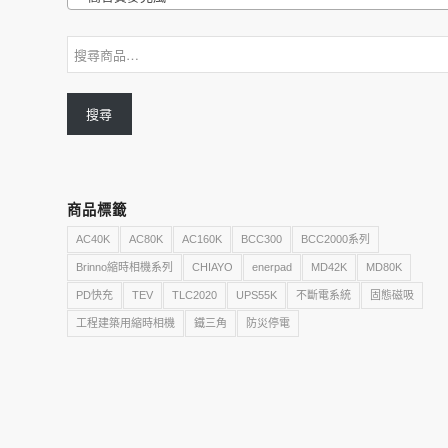
搜尋
商品標籤
AC40K
AC80K
AC160K
BCC300
BCC2000系列
Brinno縮時相機系列
CHIAYO
enerpad
MD42K
MD80K
PD快充
TEV
TLC2020
UPS55K
不斷電系統
固態磁吸
工程建築用縮時相機
鐵三角
防災停電