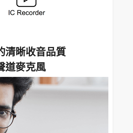
的清晰收音品質
聲道麥克風