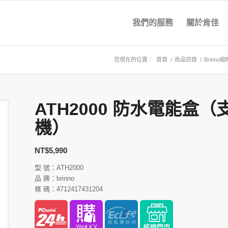
我們的服務
關於肯佳
您現在的位置：
首頁
/
商品目錄
/
Brinn
ATH2000 防水電能盒
機）
NT$
5,990
型 號：ATH2000
品 牌：brinno
條 碼：4712417431204