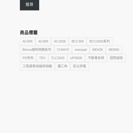
搜尋
商品標籤
AC40K
AC80K
AC160K
BCC300
BCC2000系列
Brinno縮時相機系列
CHIAYO
enerpad
MD42K
MD80K
PD快充
TEV
TLC2020
UPS55K
不斷電系統
固態磁吸
工程建築用縮時相機
鐵三角
防災停電