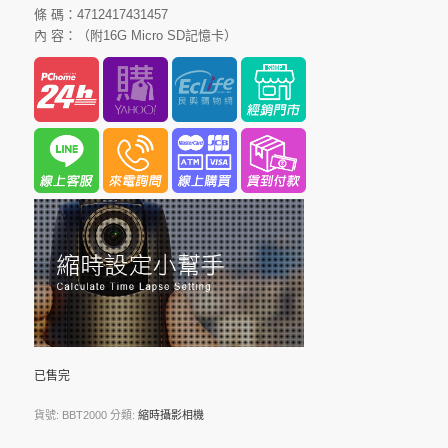
條 碼：4712417431457
內 容：（附16G Micro SD記憶卡）
已售完
貨號:
BBT2000
分類:
縮時攝影相機