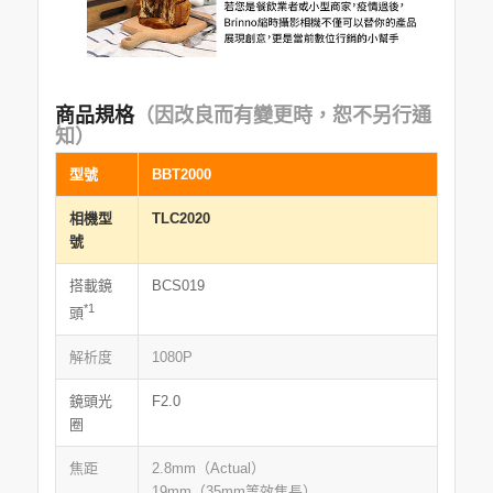
商品規格
（因改良而有變更時，恕不另行通
知）
型號
BBT2000
相機型
TLC2020
號
搭載鏡
BCS019
*1
頭
解析度
1080P
鏡頭光
F2.0
圈
焦距
2.8mm（Actual）
19mm（35mm等效焦長）