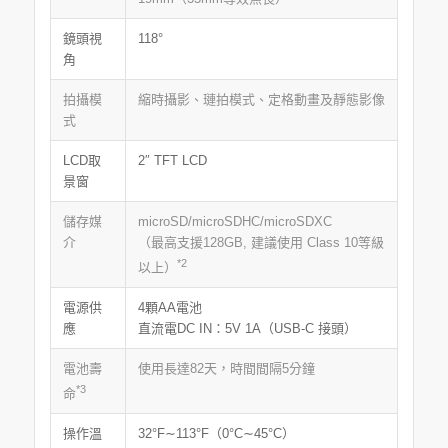
鏡頭視
118°
角
拍攝模
縮時攝影、璉拍模式、定格動畫及靜態影像
式
LCD取
2″ TFT LCD
景窗
儲存媒
microSD/microSDHC/microSDXC
介
（最高支援128GB, 建議使用 Class 10等級
*2
以上）
電源供
4顆AA電池
應
直流電DC IN：5V 1A（USB-C 接頭）
電池壽
使用長達82天，時間間隔5分鐘
*3
命
操作溫
32°F∼113°F（0°C∼45°C）