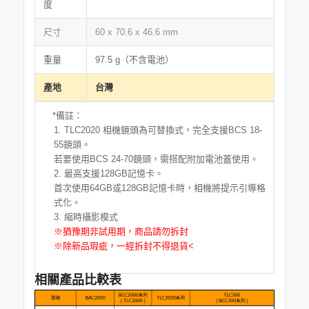
度
尺寸
60 x 70.6 x 46.6 mm
重量
97.5 g（不含電池）
產地
台灣
*備註：
TLC2020 相機鏡頭為可替換式，完全支援BCS 18-
55鏡頭。
若要使用BCS 24-70鏡頭，需搭配附加電池蓋使用。
最高支援128GB記憶卡。
首次使用64GB或128GB記憶卡時，相機將提示引導格
式化。
縮時攝影模式
※猶豫期非試用期，商品請勿拆封
※除新品瑕疵，一經拆封不得退貨<
相關產品比較表