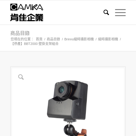
商品目錄
您現在的位置：
首頁
/
商品目錄
/
Brinno縮時攝影相機
/
縮時攝影相機
/
【停產】BBT2000 壁掛支架組合