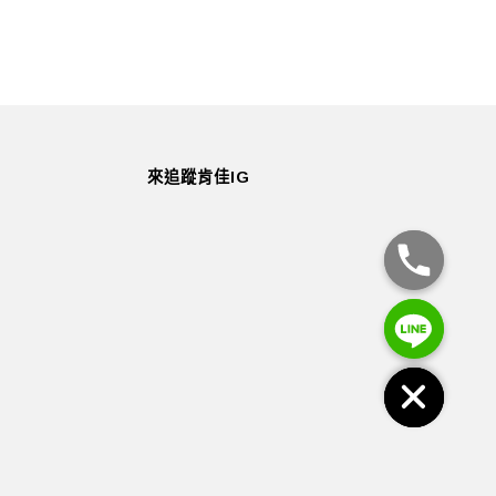
來追蹤肯佳IG