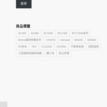
搜尋
商品標籤
AC40K
AC80K
AC160K
BCC300
BCC2000系列
Brinno縮時相機系列
CHIAYO
enerpad
MD42K
MD80K
PD快充
TEV
TLC2020
UPS55K
不斷電系統
固態磁吸
工程建築用縮時相機
鐵三角
防災停電