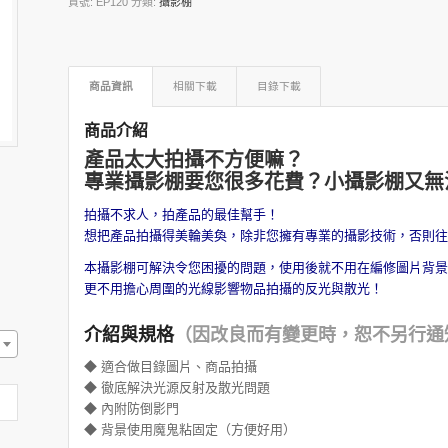
貨號:
EP120
分類:
攝影棚
商品資訊
相關下載
目錄下載
商品介紹
產品太大拍攝不方便嘛？
專業攝影棚要您很多花費？小攝影棚又無
拍攝不求人，拍產品的最佳幫手！
想把產品拍攝得美輪美奐，
除非您擁有專業的攝影技術，否則
本攝影棚可解決令您困擾的問題，使用後就不用在編修圖片背
更不用擔心周圍的光線影響物品拍攝的反光與散光！
介紹與規格
（因改良而有變更時，恕不另行通
◆ 適合做目錄圖片、商品拍攝
◆ 徹底解決光源反射及散光問題
◆ 內附防倒影門
◆ 背景使用魔鬼粘固定（方便好用）