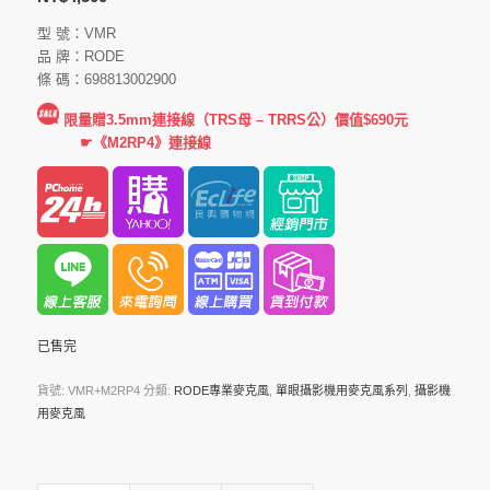
型 號：VMR
品 牌：RODE
條 碼：698813002900
限量贈3.5mm連接線（TRS母 – TRRS公）價值$690元
☛《M2RP4》
連接線
已售完
貨號:
VMR+M2RP4
分類:
RODE專業麥克風
,
單眼攝影機用麥克風系列
,
攝影機
用麥克風