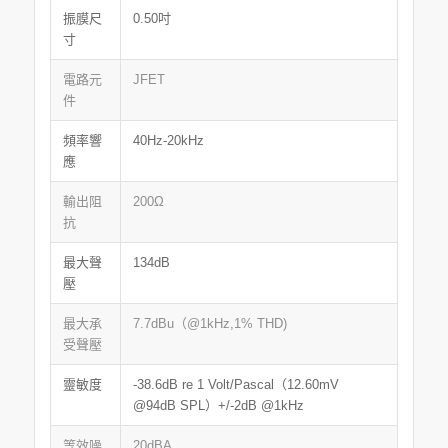
振膜尺
0.50吋
寸
電路元
JFET
件
頻率響
40Hz-20kHz
應
輸出阻
200Ω
抗
最大聲
134dB
壓
最大承
7.7dBu（@1kHz,1% THD)
受聲壓
靈敏度
-38.6dB re 1 Volt/Pascal（12.60mV
@94dB SPL）+/-2dB @1kHz
等效噪
20dBA