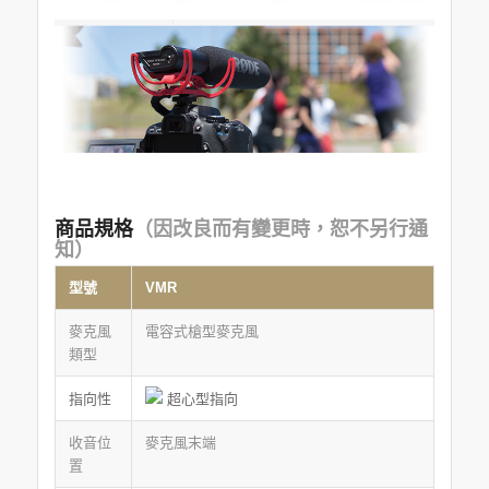
商品規格
（因改良而有變更時，恕不另行通
知）
型號
VMR
麥克風
電容式槍型麥克風
類型
指向性
超心型指向
收音位
麥克風末端
置