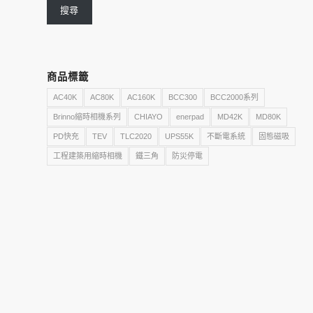
搜尋
商品標籤
AC40K
AC80K
AC160K
BCC300
BCC2000系列
Brinno縮時相機系列
CHIAYO
enerpad
MD42K
MD80K
PD快充
TEV
TLC2020
UPS55K
不斷電系統
固態磁吸
工程建築用縮時相機
鐵三角
防災停電