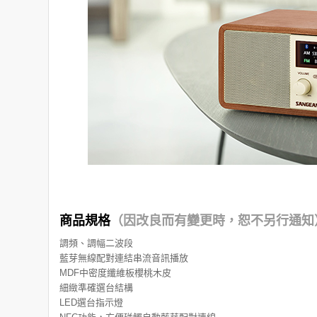
商品規格
（因改良而有變更時，恕不另行通知
調頻、調幅二波段
藍芽無線配對連結串流音訊播放
MDF中密度纖維板櫻桃木皮
細緻準確選台結構
LED選台指示燈