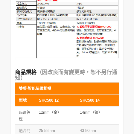
商
品規格
（因改良而有變更時，恕不另行通
知）
雙螢-智能貓眼相機
型號
SHC500 12
SHC500 14
貓眼管
12mm（金）
14mm（銀）
徑
適合門
25-58mm
43-80mm