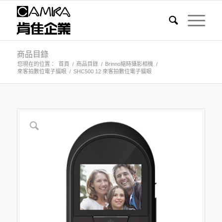
商品目錄
您現在的位置：
首頁
/
商品目錄
/
Brinno縮時攝影相機
/
來客拍數位電子貓眼
/
SHC500 12 來客拍數位電子貓眼