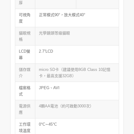
厚
可視角
正常模式90°，放大模式40°
度
貓眼規
光學鏡頭等級貓眼
格
LCD螢
2.7”LCD
幕
儲存媒
micro SD卡（建議使用8GB Class 10記憶
介
卡，最高支援32GB）
檔案格
JPEG、AVI
式
電源供
4顆AA電池（約可啟動3000次）
應
工作環
0°C∼45°C
境溫度