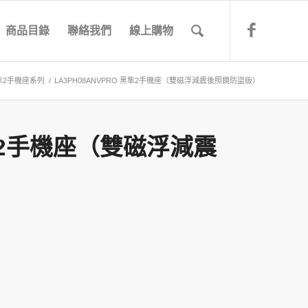
商品目錄
聯絡我們
線上購物
黑隼2手機座系列
/
LA3PH08ANVPRO 黑隼2手機座（雙磁浮減震後照鏡防盜版）
黑隼2手機座（雙磁浮減震