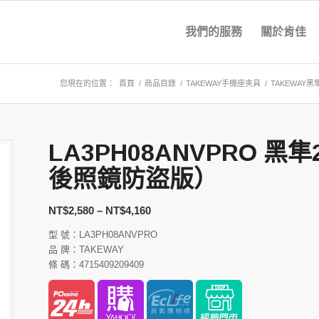
我們的服務
關於肯佳
您現在的位置：
首頁
/
商品目錄
/
TAKEWAY手機座夾具
/
TAKEWAY
LA3PH08ANVPRO 
後照鏡防盜版）
NT$
2,580
–
NT$
4,160
型 號：LA3PH08ANVPRO
品 牌：TAKEWAY
條 碼：4715409209409