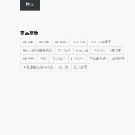
搜尋
商品標籤
AC40K
AC80K
AC160K
BCC300
BCC2000系列
Brinno縮時相機系列
CHIAYO
enerpad
MD42K
MD80K
PD快充
TEV
TLC2020
UPS55K
不斷電系統
固態磁吸
工程建築用縮時相機
鐵三角
防災停電