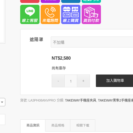
遮陽罩
NT$
2,580
尚有庫存
加入購物車
貨號:
LA3PH08ANVPRO
分類:
TAKEWAY手機座夾具
,
TAKEWAY黑隼2手機座
商品資訊
商品規格
相關下載