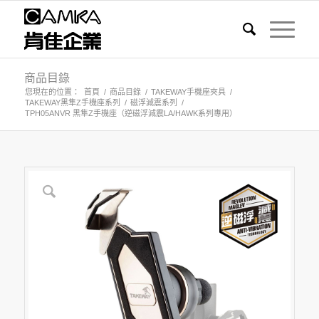
商品目錄
您現在的位置：
首頁
/
商品目錄
/
TAKEWAY手機座夾具
/
TAKEWAY黑隼Z手機座系列
/
磁浮減震系列
/
TPH05ANVR 黑隼Z手機座（逆磁浮減震LA/HAWK系列專用）