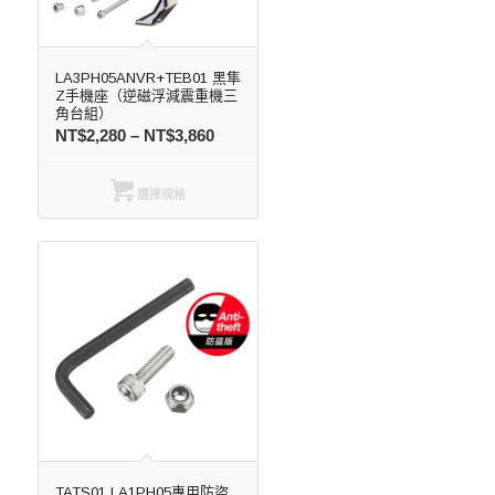
LA3PH05ANVR+TEB01 黑隼
Z手機座（逆磁浮減震重機三
角台組）
NT$
2,280
–
NT$
3,860
選擇規格
TATS01 LA1PH05專用防盜