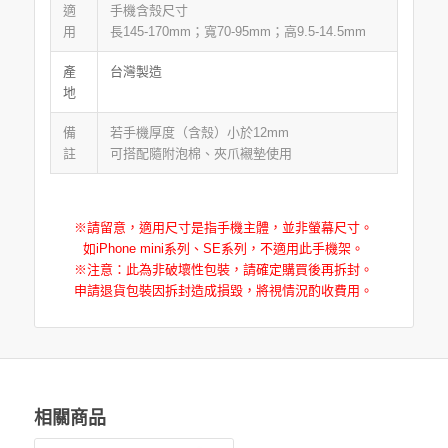
適
手機含殼尺寸
用
長145-170mm；寬70-95mm；高9.5-14.5mm
產
台灣製造
地
備
若手機厚度（含殼）小於12mm
註
可搭配隨附泡棉、夾爪襯墊使用
※請留意，適用尺寸是指手機主體，並非螢幕尺寸。
如iPhone mini系列、SE系列，不適用此手機架。
※注意：此為非破壞性包裝，請確定購買後再拆封。
申請退貨包裝因拆封造成損毀，將視情況酌收費用。
相關商品