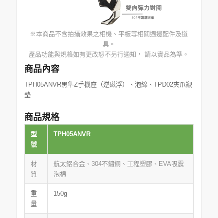
※本商品不含拍攝效果之相機、平板等相關週邊配件及道
具。
產品功能與規格如有更改恕不另行通知， 請以實品為準。
商品內容
TPH05ANVR黑隼Z手機座（逆磁浮）、泡綿、TPD02夾爪襯
墊
商品規格
型
TPH05ANVR
號
材
航太鋁合金、304不鏽鋼、工程塑膠、EVA吸震
質
泡棉
重
150g
量