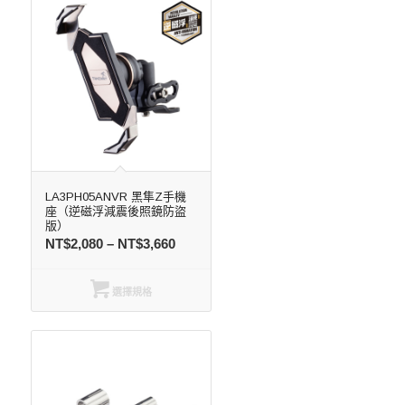
LA3PH05ANVR 黑隼Z手機
座（逆磁浮減震後照鏡防盜
版）
NT$
2,080
–
NT$
3,660
選擇規格