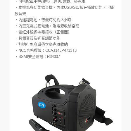
．可搭配單手握/腰掛（領夾/頭戴）麥克風
．本機為多功能擴音機，內建USB/SD/藍牙播放功能，可播
放音樂
．內建鋰電池，待機時間約 8小時
．內置充電式鋰電池，及電源收納空間
．雙紅外線遙控器接收（正側面）
．具備音質及迴音調節功能
．舒適行型寬肩帶含麥克風收納
．NCC合格標籤：CCAJ14LP4713T3
．BSMI安全驗證：R34037