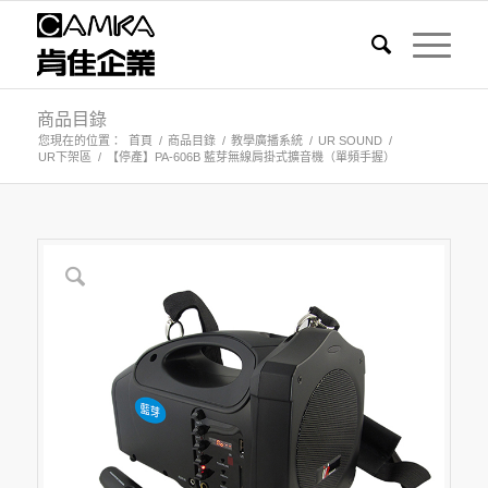
商品目錄
您現在的位置：
首頁
/
商品目錄
/
教學廣播系統
/
UR SOUND
/
UR下架區
/
【停產】PA-606B 藍芽無線肩掛式擴音機（單頻手握）