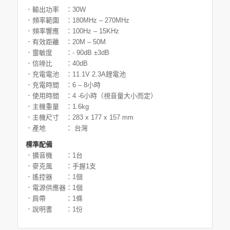
．輸出功率 ：30W
．頻率範圍 ：180MHz – 270MHz
．頻率響應 ：100Hz – 15KHz
．有效距離 ：20M – 50M
．靈敏度 ：- 90dB ±3dB
．信噪比 ：40dB
．充電電池 ：11.1V 2.3A鋰電池
．充電時間 ：6 – 8小時
．使用時間 ：4 -6小時（視音量大小而定）
．主機重量 ：1.6kg
．主機尺寸 ：283 x 177 x 157 mm
．產地 ： 台灣
標準配備
．擴音機 ：1台
．麥克風 ：手握1支
．遙控器 ：1個
．電源供應器：1個
．肩帶 ：1條
．說明書 ：1份