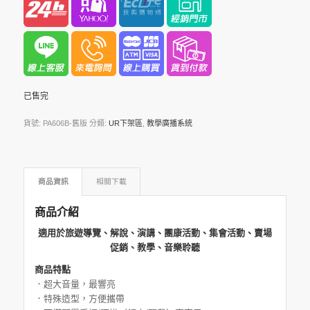
已售完
貨號:
PA606B-舊版
分類:
UR下架區
,
教學廣播系統
商品資訊
相關下載
商品介紹
適用於旅遊導覽、解說、演講、團康活動、集會活動、賣場
促銷、教學、音樂聆聽
商品特點
．超大音量，最響亮
．特殊造型，方便攜帶