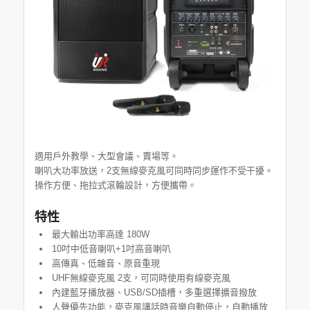
適用戶外教學、大型會議、賣場等。
喇叭大功率放送，2支無線麥克風可同時同步運作不受干擾。
操作方便、拖拉式滾輪設計，方便攜帶。
特性
最大輸出功率高達 180W
10吋中低音喇叭+1吋高音喇叭
高傳真、低雜音、原音重現
UHF無線麥克風 2支，可同時使用有線麥克風
內建藍牙播放器、USB/SD插槽，多重選擇擴音撥放
人聲優先功能，麥克風講話時音樂自動停止，自動播放