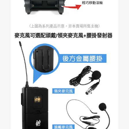
（上圖為系列產品示意，非本賣場所售主機）
麥克風可選配頭戴/領夾麥克風+腰掛發射器