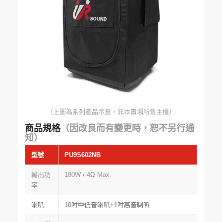
（上圖為系列產品示意，非本賣場所售主機）
商品規格
（因改良而有變更時，恕不另行通
知）
型號
PU9S602NB
輸出功
180W / 4Ω Max.
率
喇叭
10吋中低音喇叭+1吋高音喇叭