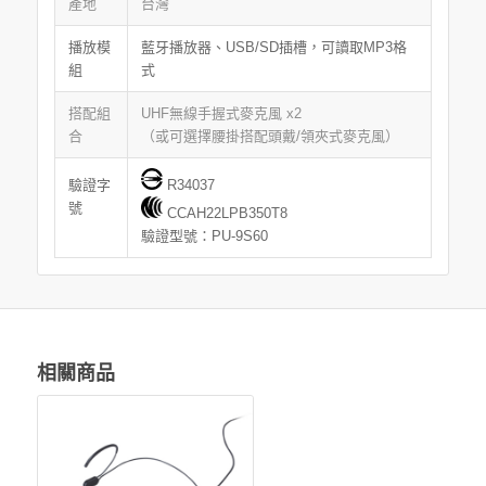
產地
台灣
播放模
藍牙播放器、USB/SD插槽，可讀取MP3格
組
式
搭配組
UHF無線手握式麥克風 x2
合
（或可選擇腰掛搭配頭戴/領夾式麥克風）
驗證字
R34037
號
CCAH22LPB350T8
驗證型號：PU-9S60
相關商品