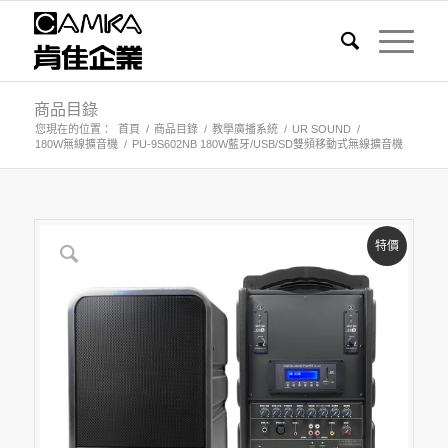
商品目錄
您現在的位置：
首頁
/
商品目錄
/
教學廣播系統
/
UR SOUND
/
180W無線擴音機
/
PU-9S602NB 180W藍牙/USB/SD雙頻移動式無線擴音機
特價