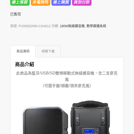
已售完
貨號:
PU9S602NB+CKA612
分類:
180W無線擴音機
,
教學廣播系統
商品資訊
相關下載
商品介紹
此商品為藍牙/USB/SD雙頻移動式無線擴音機，含二支麥克
風
（可選手握/頭戴/領夾麥克風）