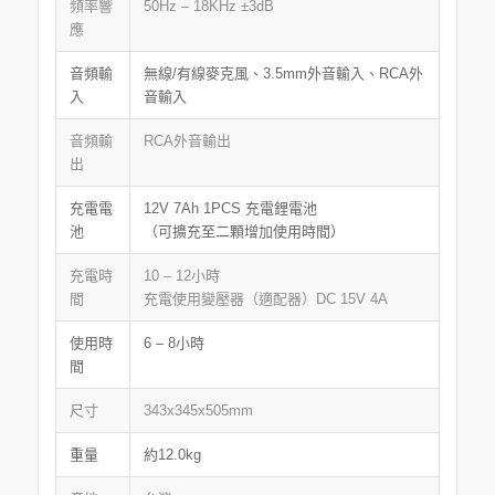
頻率響
50Hz – 18KHz ±3dB
應
音頻輸
無線/有線麥克風、3.5mm外音輸入、RCA外
入
音輸入
音頻輸
RCA外音輸出
出
充電電
12V 7Ah 1PCS 充電鋰電池
池
（可擴充至二顆增加使用時間）
充電時
10 – 12小時
間
充電使用變壓器（適配器）DC 15V 4A
使用時
6 – 8小時
間
尺寸
343x345x505mm
重量
約12.0kg