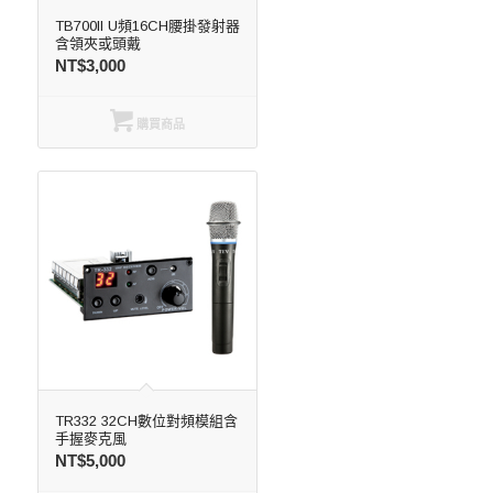
TB700II U頻16CH腰掛發射器
含領夾或頭戴
NT$
3,000
購買商品
TR332 32CH數位對頻模組含
手握麥克風
NT$
5,000