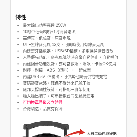
特性
最大輸出功率高達 250W
10吋中低音喇叭+1吋高音喇叭
高傳真、低雜音、原音重現
UHF無線麥克風 12支，可同時使用有線麥克風
內建藍牙播放器、USB/SD插槽，多重選擇擴音撥放
人聲優先功能，麥克風講話時音樂自動停止，自動播放
內建回音功能設計，亦可當教唱、唱歌、卡拉OK使用
耐摔、耐撞、ABS（塑料），一體成型
內建USB 5V 2A輸出，可供其他設備供電或充電
音碼靜音電路，確保不受外來訊號干擾
底部支撐圓柱設計，可搭配三腳架使用
輸入輸出端子，可串接數台同型號機使用
可切換單聲道及立體聲
台灣製造，品質有保障