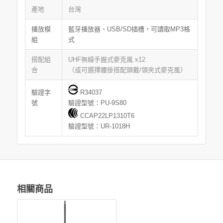
產地
台灣
播放模
藍牙播放器、USB/SD插槽，可讀取MP3格
組
式
搭配組
UHF無線手握式麥克風 x12
合
（或可選擇腰掛搭配頭戴/領夾式麥克風）
驗證字
R34037
號
驗證型號：PU-9S80
CCAP22LP1310T6
驗證型號：UR-1018H
相關商品