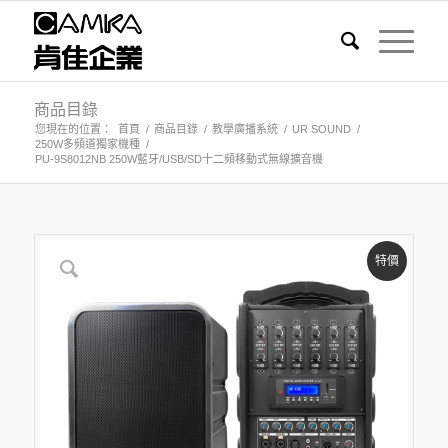
商品目錄
您現在的位置：
首頁
/
商品目錄
/
教學廣播系統
/
UR SOUND
/
250W多頻道獨家機種
/
PU-9S8012NB 250W藍牙/USB/SD十二頻移動式無線擴音機
特價