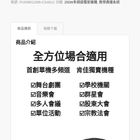
貨號:
PU9S8012NB+CKA612
分類:
250W多頻道獨家機種
,
教學廣播系統
商品資訊
相關下載
商品介紹
全方位場合適用
首創單機多頻道 肯佳獨賣機種
☑️舞台劇團 ☑️學校機關
☑️音樂會 ☑️群星會
☑️多人會議 ☑️股東大會
☑️單位活動 ☑️宗教法會