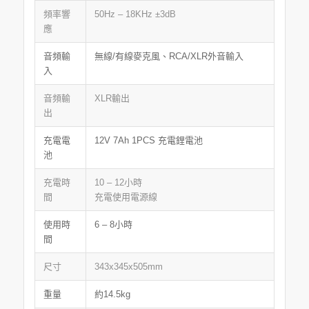
頻率響
50Hz – 18KHz ±3dB
應
音頻輸
無線/有線麥克風、RCA/XLR外音輸入
入
音頻輸
XLR輸出
出
充電電
12V 7Ah 1PCS 充電鋰電池
池
充電時
10 – 12小時
間
充電使用電源線
使用時
6 – 8小時
間
尺寸
343x345x505mm
重量
約14.5kg