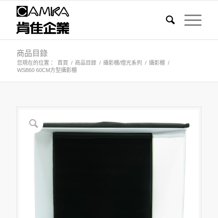
商品目錄
您現在的位置：
首頁
/
商品目錄
/
攝影棚/燈光系列
/
攝影棚
/
WSB60 60CM方型攝影棚