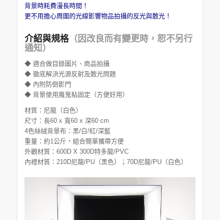
背景時耗費漫長時間！
更不用擔心周圍的光線影響物品拍攝的反光與散光！
介紹與規格
（因改良而有變更時，恕不另行
通知）
◆ 適合做目錄圖片、商品拍攝
◆ 徹底解決光源反射及散光問題
◆ 內附防倒影門
◆ 背景使用魔鬼粘固定（方便好用）
材質：尼龍（白色）
尺寸：長60 x 寬60 x 深60 cm
4色絲絨背景布：黑/白/紅/深藍
重量：約1公斤，組合簡單攜帶方便
外觀材質：600D X 300D特多龍/PVC
內裡材質：210D尼龍/PU（黑色）；70D尼龍/PU（白色）