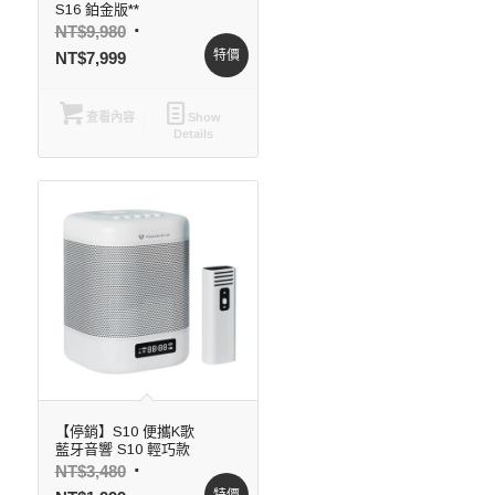
S16 鉑金版**
NT$
9,980
特價
NT$
7,999
查看內容
Show
Details
【停銷】S10 便攜K歌
藍牙音響 S10 輕巧款
NT$
3,480