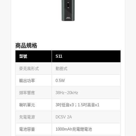
商品規格
型號
S11
麥克風形式
動圈式
輸出功率
0.5W
頻率響應
38Hz~20kHz
喇叭單元
3吋低音x3；1.5吋高音x1
充電電源
DC5V 2A
電池容量
1000mAh充電鋰電池