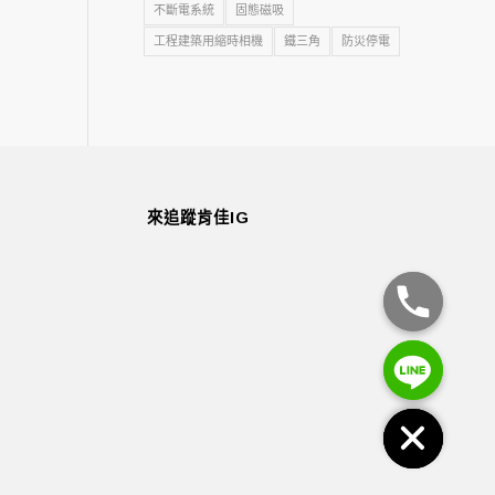
不斷電系統
固態磁吸
工程建築用縮時相機
鐵三角
防災停電
來追蹤肯佳IG