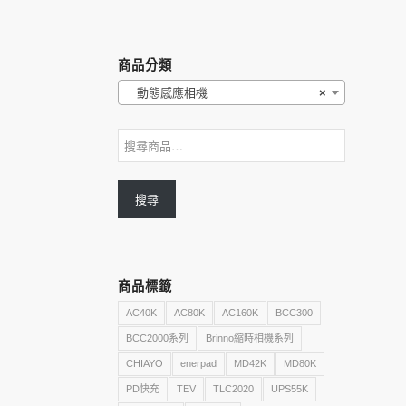
商品分類
動態感應相機
×
搜尋
商品標籤
AC40K
AC80K
AC160K
BCC300
BCC2000系列
Brinno縮時相機系列
CHIAYO
enerpad
MD42K
MD80K
PD快充
TEV
TLC2020
UPS55K