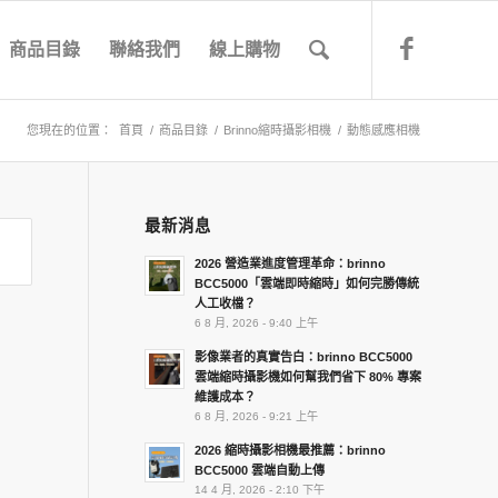
商品目錄
聯絡我們
線上購物
您現在的位置：
首頁
/
商品目錄
/
Brinno縮時攝影相機
/
動態感應相機
最新消息
2026 營造業進度管理革命：brinno
BCC5000「雲端即時縮時」如何完勝傳統
人工收檔？
6 8 月, 2026 - 9:40 上午
影像業者的真實告白：brinno BCC5000
雲端縮時攝影機如何幫我們省下 80% 專案
維護成本？
6 8 月, 2026 - 9:21 上午
2026 縮時攝影相機最推薦：brinno
BCC5000 雲端自動上傳
14 4 月, 2026 - 2:10 下午