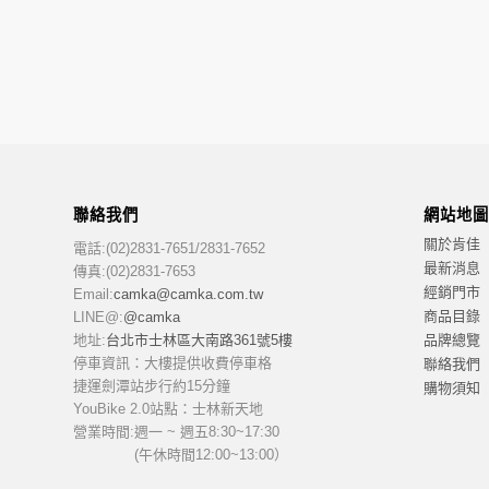
聯絡我們
網站地圖
關於肯佳
電話:(02)2831-7651/2831-7652
最新消息
傳真:(02)2831-7653
經銷門市
Email:
camka@camka.com.tw
商品目錄
LINE@:
@camka
地址:
台北市士林區大南路361號5樓
品牌總覽
停車資訊：大樓提供收費停車格
聯絡我們
捷運劍潭站步行約15分鐘
購物須知
YouBike 2.0站點：士林新天地
營業時間:
週一 ~ 週五8:30~17:30
(午休時間12:00~13:00）