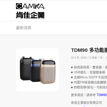
最新消息
TDM90 多功
/
/
10 9 月, 2018
0 評論
在：
■ 採用高保真、雙音圈、
■ USB插孔，支援隨身碟
■ 支援Micro SD(TF卡)
■ 內置FM收音機功能腰間
■ 附贈背帶/掛勾，可斜
更多資訊，請參考
TDM9
肯佳企業股份有限公司