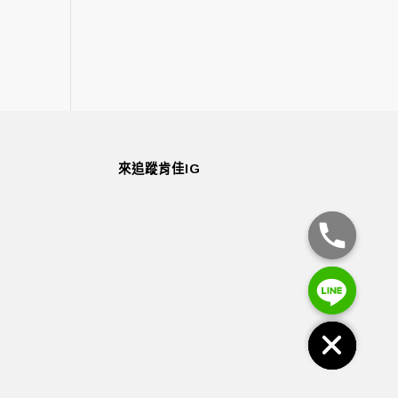
來追蹤肯佳IG