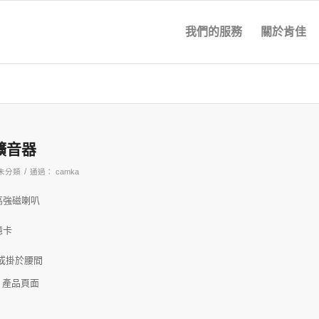
我們的服務
關於肯佳
能擴音器
/
未分類
通過：
camka
高強磁喇叭
記憶卡
背或掛於腰間
0
產品頁面