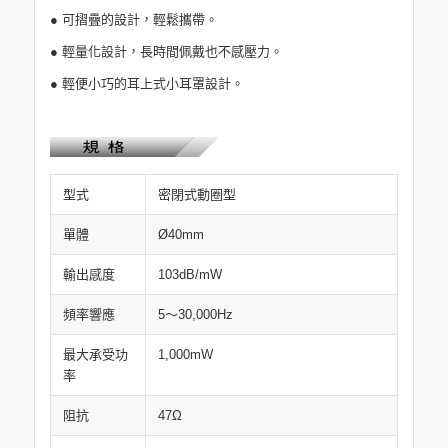
● 可摺疊的設計，輕鬆攜帶。
● 輕量化設計，長時間佩戴也不感壓力。
● 輕便小巧的耳上式小耳罩設計。
型式
密閉式動圈型
單體
Ø40mm
輸出感度
103dB/mW
頻率響應
5～30,000Hz
最大承受功
1,000mW
率
阻抗
47Ω