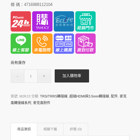
條 碼：4716988112104
尚有庫存
加入購物車
貨號:
M2RJ3
分類:
TRS/TRRS轉接線
,
超細HDMI與3.5mm轉接線
,
配件
,
麥克
風轉接線系列
,
麥克風附件
商品資訊
相關下載
評價 (0)