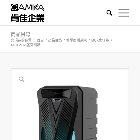
商品目錄
您現在的位置：
首頁
/
商品目錄
/
教學廣播系統
/
MCK麥守基
/
MCKMU2 藍牙喇叭