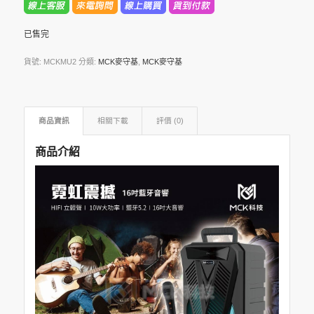
已售完
貨號:
MCKMU2
分類:
MCK麥守基
,
MCK麥守基
商品資訊
相關下載
評價 (0)
商品介紹