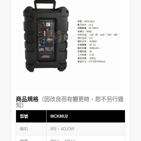
商品規格
（因改良而有變更時，恕不另行通
知）
型號
MCKMU2
喇叭
8吋，4Ω10W