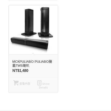
MCKPULIABO PULIABO聲
霸TWS喇叭
NT$
1,480
查看內容
Show
Details