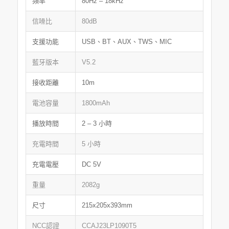
頻率
80Hz – 18kHz
信噪比
80dB
支援功能
USB、BT、AUX、TWS、MIC
藍牙版本
V5.2
接收距離
10m
電池容量
1800mAh
播放時間
2 – 3 小時
充電時間
5 小時
充電電壓
DC 5V
重量
2082g
尺寸
215x205x393mm
NCC認證
CCAJ23LP1090T5