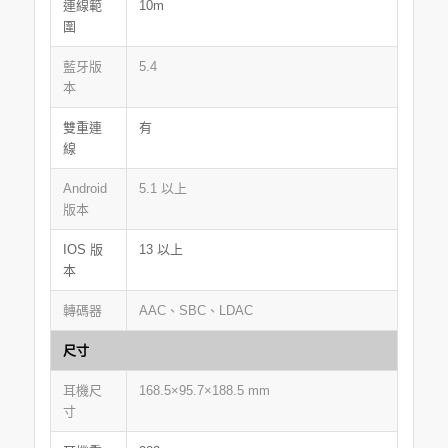
連線範
10m
圍
藍牙版
5.4
本
雙重連
有
線
Android
5.1 以上
版本
IOS 版
13 以上
本
轉碼器
AAC、SBC、LDAC
尺寸
耳機尺
168.5×95.7×188.5 mm
寸