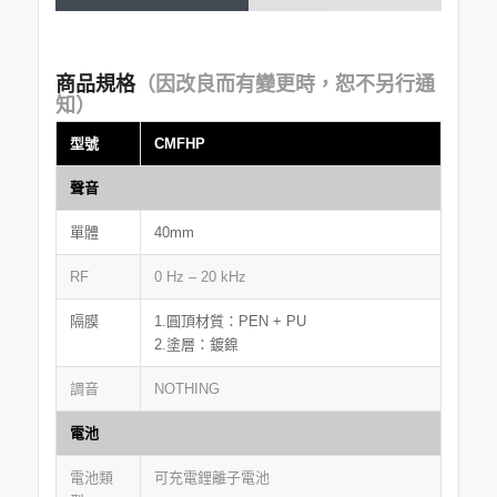
商品規格
（因改良而有變更時，恕不另行通
知）
型號
CMFHP
聲音
單體
40mm
RF
0 Hz – 20 kHz
隔膜
1.圓頂材質：PEN + PU
2.塗層：鍍鎳
調音
NOTHING
電池
電池類
可充電鋰離子電池