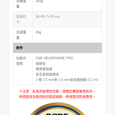
耳機重
283g
量
耳罩尺
96×95.7×30 mm
寸
耳罩重
45g
量
附件
包裝內
CMF HEADPHONE PRO
容物
收納包
使用者指南
安全與保固資訊
1 條 3.5 mm對 3.5 mm音訊連接線 (1.2 m)
※注意：此為非破壞性包裝，請確定購買後再拆封。
申請退貨包裝因拆封造成損毀，將視情況酌收費用。