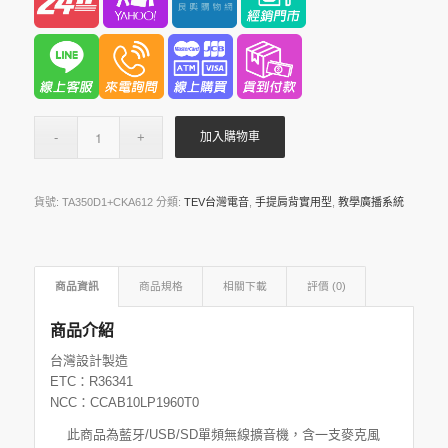
加入購物車
貨號:
TA350D1+CKA612
分類:
TEV台灣電音
,
手提肩背實用型
,
教學廣播系統
商品資訊
商品規格
相關下載
評價 (0)
商品介紹
台灣設計製造
ETC：R36341
NCC：CCAB10LP1960T0
此商品為藍牙/USB/SD單頻無線擴音機，含一支麥克風