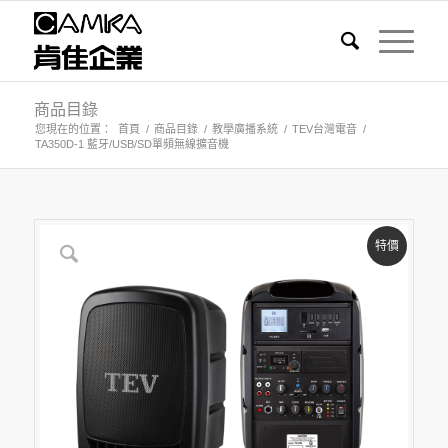
商品目錄
您現在的位置：
首頁
/
商品目錄
/
教學廣播系統
/
TEV台灣電音
/
TA350D-1 藍牙/USB/SD單頻無線擴音機
特價