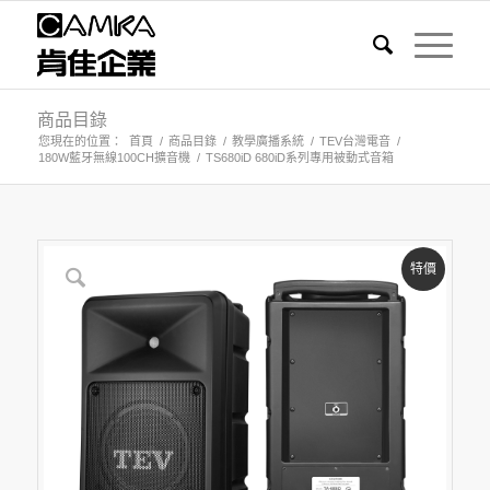
商品目錄
您現在的位置：
首頁
/
商品目錄
/
教學廣播系統
/
TEV台灣電音
/
180W藍牙無線100CH擴音機
/
TS680iD 680iD系列專用被動式音箱
特價