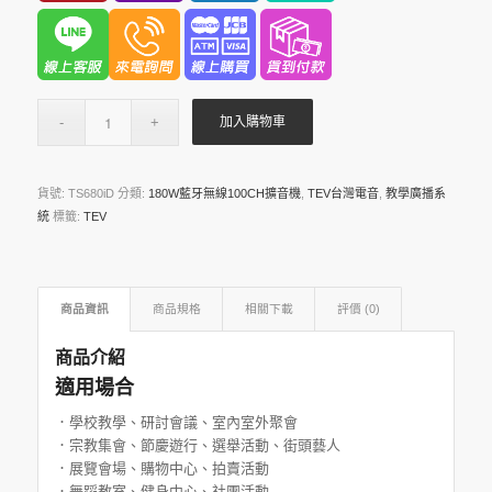
加入購物車
貨號:
TS680iD
分類:
180W藍牙無線100CH擴音機
,
TEV台灣電音
,
教學廣播系
統
標籤:
TEV
商品資訊
商品規格
相關下載
評價 (0)
商品介紹
適用場合
．學校教學、研討會議、室內室外聚會
．宗教集會、節慶遊行、選舉活動、街頭藝人
．展覽會場、購物中心、拍賣活動
．舞蹈教室、健身中心、社團活動