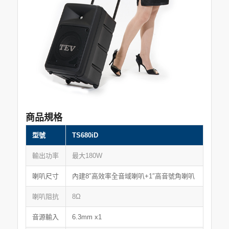
商品規格
型號
TS680iD
輸出功率
最大180W
喇叭尺寸
內建8″高效率全音域喇叭+1″高音號角喇叭
喇叭阻抗
8Ω
音源輸入
6.3mm x1