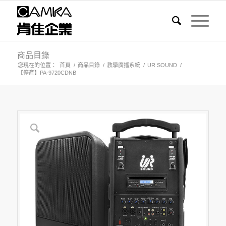
商品目錄
您現在的位置：
首頁
/
商品目錄
/
教學廣播系統
/
UR SOUND
/
【停產】PA-9720CDNB