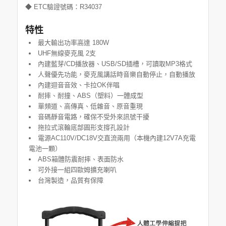
◆ ETC驗證號碼：R34037
特性
最大輸出功率高達 180W
UHF無線麥克風 2支
內建藍芽/CD播放器、USB/SD插槽，可讀取MP3格式
人聲優先功能，麥克風講話時音樂自動停止，自動播放
內建迴音音效、卡拉OK伴唱
耐摔、耐撞、ABS（塑料）一體成型
單頻道、高傳真、低雜音、原音重現
音碼靜音電路，確保不受外來訊號干擾
拖拉式滾輪底部圓形支撐孔設計
電源AC110V/DC18V交直流兩用（本機內建12V7A充電
電池一顆）
ABS箱體防震耐摔、表面防水
可外接一組四歐姆擴充喇叭
台灣製造，品質有保障