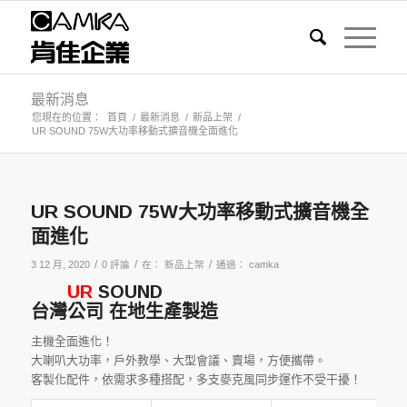
最新消息
您現在的位置：
首頁
/
最新消息
/
新品上架
/
UR SOUND 75W大功率移動式擴音機全面進化
UR SOUND 75W大功率移動式擴音機全
面進化
/
/
/
3 12 月, 2020
0 評論
在：
新品上架
通過：
camka
UR
SOUND
台灣公司 在地生產製造
主機全面進化！
大喇叭大功率，戶外教學、大型會議、賣場，方便攜帶。
客製化配件，依需求多種搭配，多支麥克風同步運作不受干擾！