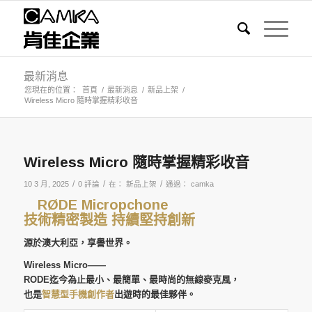
最新消息
您現在的位置：
首頁
/
最新消息
/
新品上架
/
Wireless Micro 隨時掌握精彩收音
Wireless Micro 隨時掌握精彩收音
/
/
/
10 3 月, 2025
0 評論
在：
新品上架
通過：
camka
RØDE Micropchone
技術精密製造 持續堅持創新
源於澳大利亞，享譽世界。
Wireless Micro——
RODE迄今為止最小、最簡單、最時尚的無線麥克風，
也是
智慧型手機創作者
出遊時的最佳夥伴。